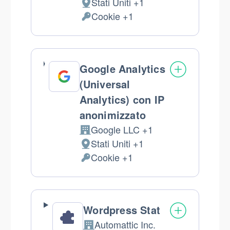
Stati Uniti +1
Luogo
Cookie +1
del
Dati
trattamento:
Personali
trattati:
Google Analytics
(Universal
Analytics) con IP
anonimizzato
Google LLC +1
Azienda:
Stati Uniti +1
Luogo
Cookie +1
del
Dati
trattamento:
Personali
trattati:
Wordpress Stat
Automattic Inc.