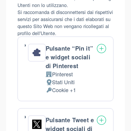
Utenti non lo utilizzano.
Si raccomanda di disconnettersi dai rispettivi
servizi per assicurarsi che i dati elaborati su
questo Sito Web non vengano ricollegati al
profilo dell'Utente.
Pulsante “Pin it”
e widget sociali
di Pinterest
Pinterest
Azienda:
Stati Uniti
Luogo
Cookie +1
del
Dati
trattamento:
Personali
trattati:
Pulsante Tweet e
widget sociali di