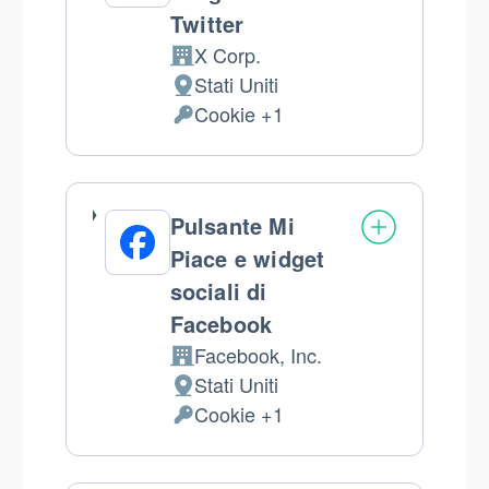
Twitter
X Corp.
Azienda:
Stati Uniti
Luogo
Cookie +1
del
Dati
trattamento:
Personali
trattati:
Pulsante Mi
Piace e widget
sociali di
Facebook
Facebook, Inc.
Azienda:
Stati Uniti
Luogo
Cookie +1
del
Dati
trattamento:
Personali
trattati: