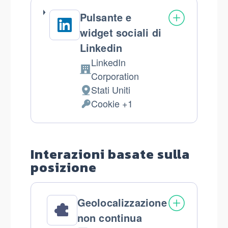
Pulsante e
widget sociali di
Linkedin
LinkedIn
Azienda:
Corporation
Stati Uniti
Luogo
Cookie +1
del
Dati
trattamento:
Personali
trattati:
Interazioni basate sulla
posizione
Geolocalizzazione
non continua