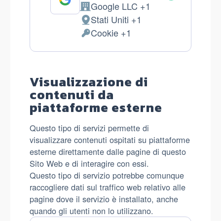
Google LLC +1
Azienda:
Stati Uniti +1
Luogo
Cookie +1
del
Dati
trattamento:
Personali
trattati:
Visualizzazione di
contenuti da
piattaforme esterne
Questo tipo di servizi permette di
visualizzare contenuti ospitati su piattaforme
esterne direttamente dalle pagine di questo
Sito Web e di interagire con essi.
Questo tipo di servizio potrebbe comunque
raccogliere dati sul traffico web relativo alle
pagine dove il servizio è installato, anche
quando gli utenti non lo utilizzano.