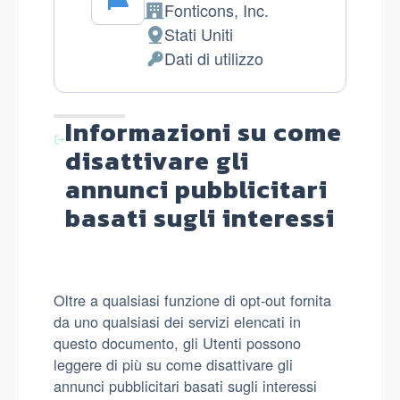
Fonticons, Inc.
Azienda:
Stati Uniti
Luogo
Dati di utilizzo
del
Dati
trattamento:
Personali
trattati:
Informazioni su come
disattivare gli
annunci pubblicitari
basati sugli interessi
Oltre a qualsiasi funzione di opt-out fornita
da uno qualsiasi dei servizi elencati in
questo documento, gli Utenti possono
leggere di più su come disattivare gli
annunci pubblicitari basati sugli interessi