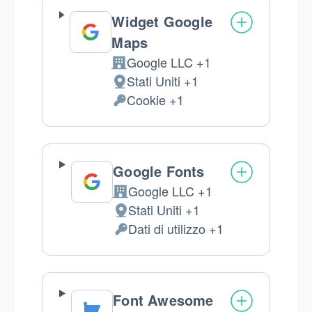
Widget Google
Maps
Google LLC +1
Azienda:
Stati Uniti +1
Luogo
Cookie +1
del
Dati
trattamento:
Personali
trattati:
Google Fonts
Google LLC +1
Azienda:
Stati Uniti +1
Luogo
Dati di utilizzo +1
del
Dati
trattamento:
Personali
trattati:
Font Awesome