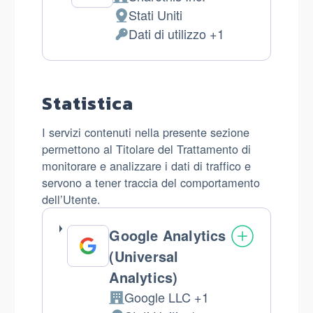
Azienda:
Stati Uniti
Luogo
Dati di utilizzo +1
del
Dati
trattamento:
Personali
trattati:
Statistica
I servizi contenuti nella presente sezione
permettono al Titolare del Trattamento di
monitorare e analizzare i dati di traffico e
servono a tener traccia del comportamento
dell’Utente.
Google Analytics
(Universal
Analytics)
Google LLC +1
Azienda: