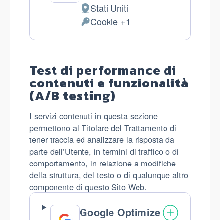
Azienda:
Stati Uniti
Luogo
Cookie +1
del
Dati
trattamento:
Personali
trattati:
Test di performance di
contenuti e funzionalità
(A/B testing)
I servizi contenuti in questa sezione
permettono al Titolare del Trattamento di
tener traccia ed analizzare la risposta da
parte dell’Utente, in termini di traffico o di
comportamento, in relazione a modifiche
della struttura, del testo o di qualunque altro
componente di questo Sito Web.
Google Optimize